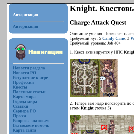
Knight. Квестов
Авторизация
Charge Attack Quest
Авторизация
Описание умения: Позволяет налет
Требуемый лут: 5
Candy Cane
, 3
W
Требуемый уровень: Job 40+
1. Квест активируется у НПС
Knig
Новости раздела
Новости РО
Вступление к игре
Профессии
Квесты
Полезные статьи
Карта мира
Города мира
2. Теперь вам надо поговорить п
Ссылки
затем
Knight
(точка 3)
Сервера РО
Пресса
Вопросы знатокам
Вы можете помочь
Карта сайта