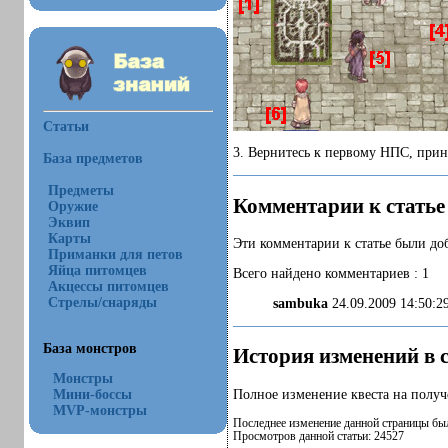
Статьи
3. Вернитесь к первому НПС, прин
База предметов
Предметы
Комментарии к статье
Оружие
Эквип
Карты
Эти комментарии к статье были доб
Приманки для петов
Яйца питомцев
Всего найдено комментариев : 1
Акцессы питомцев
Стрелы/снаряды
sambuka
24.09.2009 14:50:
База монстров
История изменений в с
Монстры
Мини-боссы
Полное изменение квеста на полу
MVP-монстры
Последнее изменение данной страницы был
Просмотров данной статьи: 24527