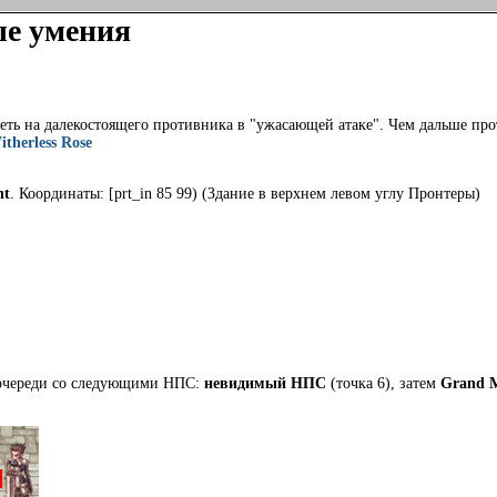
ые умения
еть на далекостоящего противника в "ужасающей атаке". Чем дальше про
itherless Rose
ht
. Координаты: [prt_in 85 99) (Здание в верхнем левом углу Пронтеры)
о очереди со следующими НПС:
невидимый НПС
(точка 6), затем
Grand M