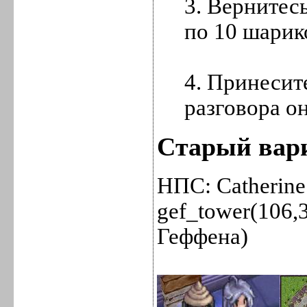
3. Вернитес
по 10 шарик
4. Принеси
разговора о
Старый вари
НПС: Catherine
gef_tower(106,
Геффена)