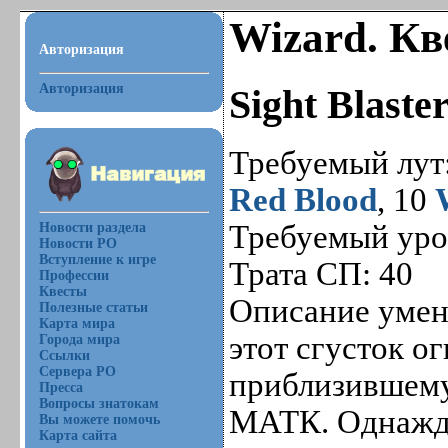
Wizard. Кв
Авторизация
Авторизация
Sight Blaste
Требуемый лут
Red Blood
, 10
Требуемый уро
Новости раздела
Новости РО
Вступление к игре
Трата СП: 40
Профессии
Квесты
Описание умени
Полезные статьи
Карта мира
этот сгусток о
Города мира
Ссылки
Сервера РО
приблизившему
Пресса
Вопросы знатокам
МАТК. Однажды
Вы можете помочь
Карта сайта