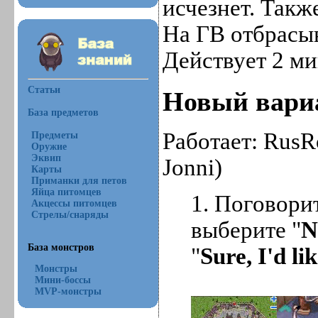
исчезнет. Такж
На ГВ отбрасы
Действует 2 м
Статьи
Новый вари
База предметов
Работает: RusR
Предметы
Оружие
Эквип
Jonni)
Карты
Приманки для петов
Яйца питомцев
1. Поговори
Акцессы питомцев
Стрелы/снаряды
выберите "
N
База монстров
"
Sure, I'd li
Монстры
Мини-боссы
MVP-монстры