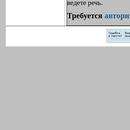
ведете речь.
Требуется
автори