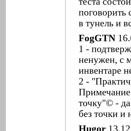
теста состои
поговорить 
в тунель и в
FogGTN
16.
1 - подтвер
ненужен, с м
инвентаре н
2 - "Практич
Примечание
точку"© - д
без точки и 
Hugor
13.12