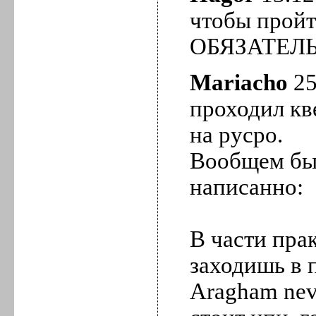
чтобы пройт
ОБЯЗАТЕЛЬН
Mariacho
25
проходил кв
на русро.
Вообщем бы
написанно:
В части прак
заходишь в 
Aragham neve