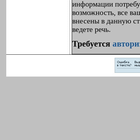
информации потребуе
возможность, все ва
внесены в данную с
ведете речь.
Требуется
автори