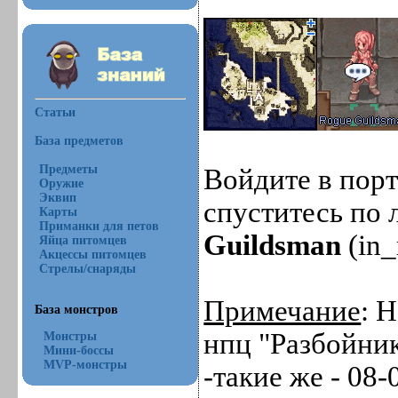
Статьи
База предметов
Предметы
Войдите в порт
Оружие
Эквип
спуститесь по 
Карты
Приманки для петов
Guildsman
(in_
Яйца питомцев
Акцессы питомцев
Стрелы/снаряды
Примечание
: 
База монстров
нпц "Разбойни
Монстры
Мини-боссы
MVP-монстры
-такие же - 08-