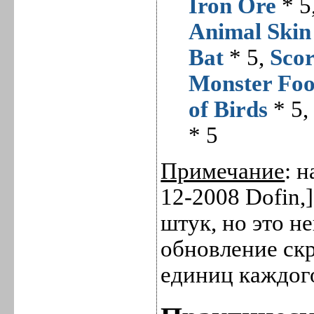
Iron Ore
* 5
Animal Skin
Bat
* 5,
Scor
Monster Fo
of Birds
* 5
* 5
Примечание
: 
12-2008 Dofin,
штук, но это н
обновление ск
единиц каждого