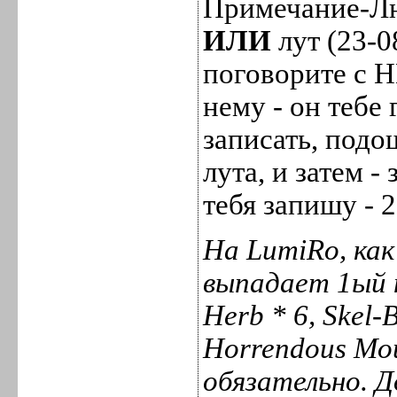
Примечание-Лю
ИЛИ
лут (23-0
поговорите с Н
нему - он тебе
записать, подо
лута, и затем -
тебя запишу - 
На LumiRo, как
выпадает 1ый н
Herb * 6, Skel-
Horrendous Mou
обязательно. 