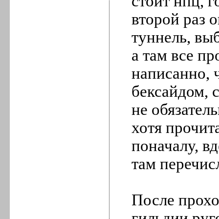
стоит нпц, 
второй раз о
туннель, вы
а там все пр
написанно, 
бексайдом, с
не обязател
хотя прочит
поначалу, вд
там перечис
После прохо
гильдии руг