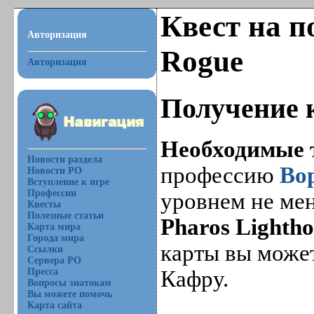
Квест на п
Авторизация
Rogue
Авторизация
Получение 
Необходимые 
Новости раздела
профессию
Во
Новости РО
Вступление к игре
Профессии
уровнем не мен
Квесты
Полезные статьи
Pharos Lightho
Карта мира
Города мира
карты вы може
Ссылки
Сервера РО
Пресса
Кафру.
Вопросы знатокам
Вы можете помочь
Карта сайта