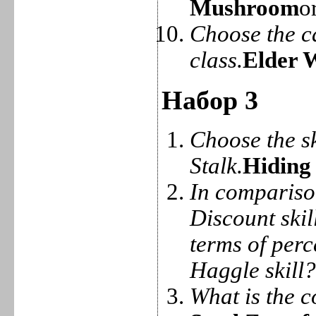
Mushroom
o
Choose the ca
class.
Elder 
Набор 3
Choose the sk
Stalk.
Hiding
In compariso
Discount skil
terms of perc
Haggle skill
What is the c