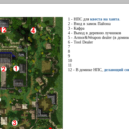
1 - НПС для
квеста на ханта
.
2 - Вход в замок Пайона
3 - Кафра
4 - Выход в деревню лучников
5 - Armor&Weapon dealer (в домике
6 - Tool Dealer
7
8
9
10
11
12 - В домике НПС,
делающий со