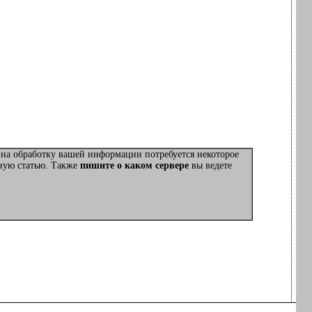
 на обработку вашей информации потребуется некоторое
нную статью. Также
пишите о каком сервере
вы ведете