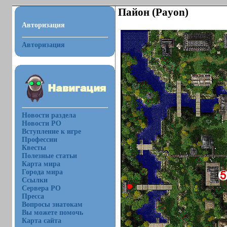
Пайон (Payon)
Авторизация
Авторизация
Новости раздела
Новости РО
Вступление к игре
Профессии
Квесты
Полезные статьи
Карта мира
Города мира
Ссылки
Сервера РО
Пресса
Вопросы знатокам
Вы можете помочь
Карта сайта