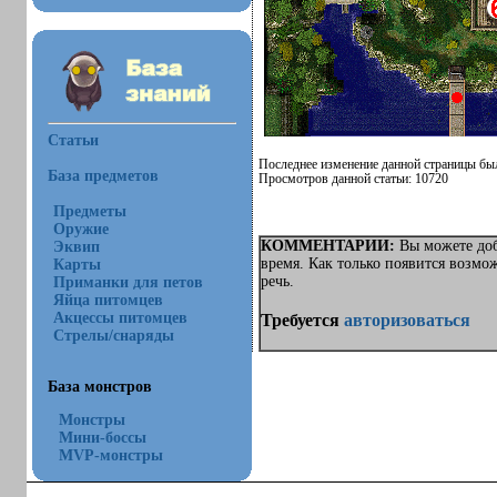
Статьи
Последнее изменение данной страницы был
База предметов
Просмотров данной статьи: 10720
Предметы
Оружие
КОММЕНТАРИИ:
Вы можете доб
Эквип
время. Как только появится возмо
Карты
речь.
Приманки для петов
Яйца питомцев
Акцессы питомцев
Требуется
авторизоваться
Стрелы/снаряды
База монстров
Монстры
Мини-боссы
MVP-монстры