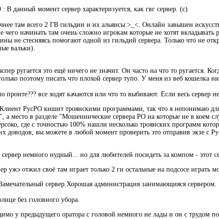
 : В данный момент сервер характеризуется, как гвг сервер. (c)
очнее там всего 2 ГВ гильдии и их альянсы >_<. Онлайн завышен искусст
ие чего начинать там очень сложно игрокам которые не хотят вкладывать р
мины не стесняясь помогают одной из гильдий сервера. Только что не о
ые вальки).
спер ругается это ещё ничего не значит. Он часто на что то ругается. Ког
толъко поэтому писатъ что плохой сервер тупо. У меня из веб кошелка ни
о пронте??? все ходят качаются или что то выбивают. Если весь сервер не
: Клиент РусРО кишит троянскими программами, так что я непонимаю для 
", а место в разделе "Мошеннические сервера РО на которые не в коем сл
ерсоко, где с точностью 100% нашли несколько троянских программ котор
их доводов, вы можете в любой момент проверить это отправив экзе с Ру
: сервер немного нудный... но для любителей посидеть за компом - этот с
вер ужэ отжил своё там играет только 2 ги остальные на подсосе играть м
: Замечательный сервер.Хорошая администрация занимающияся сервером.
лнце без головного убора.
димо у предыдущего оратора с головой немного не лады и он с трудом по