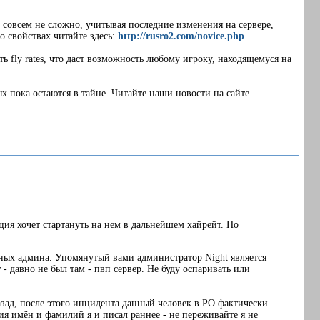
о совсем не сложно, учитывая последние изменения на сервере,
о свойствах читайте здесь:
http://rusro2.com/novice.php
ть fly rates, что даст возможность любому игроку, находящемуся на
х пока остаются в тайне. Читайте наши новости на сайте
ия хочет стартануть на нем в дальнейшем хайрейт. Но
разных админа. Упомянутый вами администратор Night является
 - давно не был там - пвп сервер. Не буду оспаривать или
азад, после этого инцидента данный человек в РО фактически
ния имён и фамилий я и писал раннее - не переживайте я не