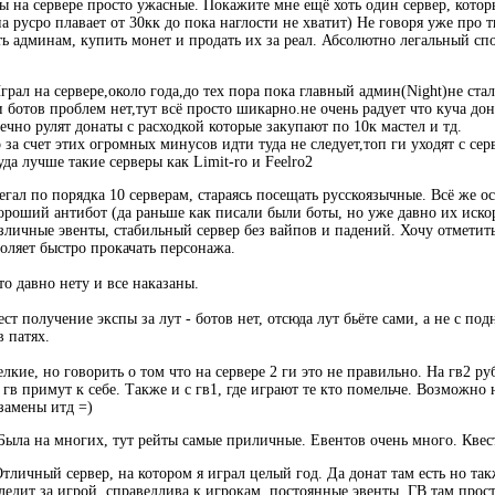
ы на сервере просто ужасные. Покажите мне ещё хоть один сервер, которы
 русро плавает от 30кк до пока наглости не хватит) Не говоря уже про ти
ть админам, купить монет и продать их за реал. Абсолютно легальный сп
Играл на сервере,около года,до тех пора пока главный админ(Night)не ст
 ботов проблем нет,тут всё просто шикарно.не очень радует что куча дон
нечно рулят донаты с расходкой которые закупают по 10к мастел и тд.
за счет этих огромных минусов идти туда не следует,топ ги уходят с с
да лучше такие серверы как Limit-ro и Feelro2
бегал по порядка 10 серверам, стараясь посещать русскоязычные. Всё же о
Хороший антибот (да раньше как писали были боты, но уже давно их иско
личные эвенты, стабильный сервер без вайпов и падений. Хочу отметить,
воляет быстро прокачать персонажа.
то давно нету и все наказаны.
ест получение экспы за лут - ботов нет, отсюда лут бьёте сами, а не с по
 патях.
мелкие, но говорить о том что на сервере 2 ги это не правильно. На гв2 р
я гв примут к себе. Также и с гв1, где играют те кто помельче. Возможн
замены итд =)
 Была на многих, тут рейты самые приличные. Евентов очень много. Квес
 Отличный сервер, на котором я играл целый год. Да донат там есть но та
едит за игрой, справедлива к игрокам, постоянные эвенты, ГВ там прост