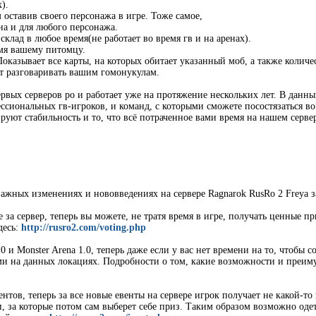
).
 оставив своего персонажа в игре. Тоже самое,
ина и для любого персонажа.
склад в любое время(не работает во время гв и на аренах).
мя вашему питомцу.
оказывает все карты, на которых обитает указанный моб, а также количес
т разговаривать вашим гомонукулам.
рвых серверов ро и работает уже на протяжение нескольких лет. В данный
сиональных гв-игроков, и команд, с которыми сможете посостязаться во вр
руют стабильность и то, что всё потраченное вами время на нашем серве
ажных изменениях и нововведениях на сервере Ragnarok RusRo 2 Freya з
 за сервер, теперь вы можете, не тратя время в игре, получать ценные пр
десь:
http://rusro2.com/voting.php
0 и Monster Arena 1.0, теперь даже если у вас нет времени на то, чтобы 
 на данных локациях. Подробности о том, какие возможности и преиму
вентов, теперь за все новые евенты на сервере игрок получает не какой-
, за которые потом сам выберет себе приз. Таким образом возможно оде