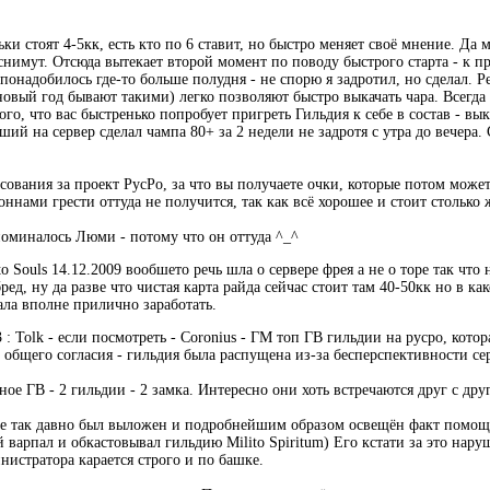
ки стоят 4-5кк, есть кто по 6 ставит, но быстро меняет своё мнение. Да 
снимут. Отсюда вытекает второй момент по поводу быстрого старта - к пр
онадобилось где-то больше полудня - не спорю я задротил, но сделал. 
новый год бывают такими) легко позволяют быстро выкачать чара. Всегда
го, что вас быстренько попробует пригреть Гильдия к себе в состав - вык
ий на сервер сделал чампа 80+ за 2 недели не задротя с утра до вечера.
осования за проект РусРо, за что вы получаете очки, которые потом мож
оннами грести оттуда не получится, так как всё хорошее и стоит столько 
поминалось Люми - потому что он оттуда ^_^
to Souls 14.12.2009 вообшето речь шла о сервере фрея а не о торе так что
ред, ну да разве что чистая карта райда сейчас стоит там 40-50кк но в к
ала вполне прилично заработать.
 : Tolk - если посмотреть - Coronius - ГМ топ ГВ гильдии на русро, котор
с общего согласия - гильдия была распущена из-за бесперспективности се
ное ГВ - 2 гильдии - 2 замка. Интересно они хоть встречаются друг с дру
Не так давно был выложен и подробнейшим образом освещён факт помо
 варпал и обкастовывал гильдию Milito Spiritum) Его кстати за это нар
нистратора карается строго и по башке.