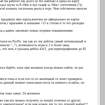
й бы работал так долго (и без вайпов) и цены на карту
дал шузы за 8-10кк и вул скарф за 10кк+ (неточеные (!)).
особ вливать гигатонны реала в игру. Чем собственно многие
ал продавать мвп карты,конечно не официально но карты
атов,с крыльями и шапками +15 к статам и то что расходка
ерва,а админ завлекает новых игроков повышенными
стался на РусРо, так как из лоу рейтов самый оптимальный и
ренили ^_^), возможность игры в 2 и более окон,
 что хоть и указаны рейты 4/4/1, для первопрофников до 85
дноса берёте, пати при желании всегда можно найти, не раз
убятся топы и если кто-то из маленькой ги хочет проверить
о на данный момент написания поста гв немного ослабло, но
тов тоже самое. Гв активное.
кже там все можно получить за зени(в отличии от других
о замечательное! если вам нужен лоу то это лучший выбор!!!