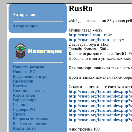
RusRo
Авторизация
4/4/1 для игроков, до 85 уровня рей
Авторизация
Мультилевел - есть
http://rusro2.com
- сайт
http://rusro.org/forum
- форум.
2 сервера Freya и Thor
Онлайн больше 1500 -
Клиент игры для сервера RusRO: F
Добавлено много уникальных квесто
Новости раздела
Для помощи новичкам также есть 
Новости РО
Вступление к игре
Дроп в замках изменён таким образ
Профессии
Квесты
Ссылки на некоторые евенты и кве
Полезные статьи
http://rusro.org/forum/index.php?
Карта мира
http://rusro.org/forum/index.php?
Города мира
http://rusro.org/forum/index.php?
Ссылки
http://rusro.org/forum/index.php?
Сервера РО
http://rusro.org/forum/index.php?
Пресса
http://rusro.org/forum/index.php?
Вопросы знатокам
http://rusro.org/forum/index.php?
Вы можете помочь
Карта сайта
макс уровень 100