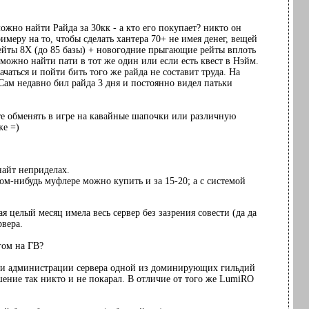
можно найти Райда за 30кк - а кто его покупает? никто он
имеру на то, чтобы сделать хантера 70+ не имея денег, вещей
Рейты 8Х (до 85 базы) + новогодние прыгающие рейты вплоть
 можно найти пати в тот же один или если есть квест в Нэйм.
ачаться и пойти бить того же райда не составит труда. На
 Сам недавно бил райда 3 дня и постоянно видел патьки
ете обменять в игре на кавайные шапочки или различную
же =)
 найт неприделах.
аком-нибудь муфлере можно купить и за 15-20; а с системой
ая целый месяц имела весь сервер без зазрения совести (да да
рвера.
гом на ГВ?
щи администрации сервера одной из доминирующих гильдий
ушение так никто и не покарал. В отличие от того же LumiRO