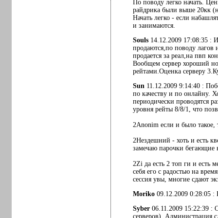
По поводу легко начать. Цен
райдрика были выше 20кк (на
Начать легко - если набашля
и занимаются.
Souls
14.12.2009 17:08:35 : 
продаются,по поводу лагов и
продается за реал,на пвп ко
Вообщем сервер хороший но 
рейтами.Оценка серверу 3.Ку
Sun
11.12.2009 9:14:40 : По
по качеству и по онлайну. 
периодически проводятся раз
уровня рейты 8/8/1, что поз
2Anonim если и было такое, 
2Нездешний - хоть и есть кв
замечаю парочки бегающие в
2Zi да есть 2 топ ги и есть 
себя его с радостью на врем
сессия увы, многие сдают эк
Moriko
09.12.2009 0:28:05 :
Syber
06.11.2009 15:22:39 :
серверов). Администрация сл