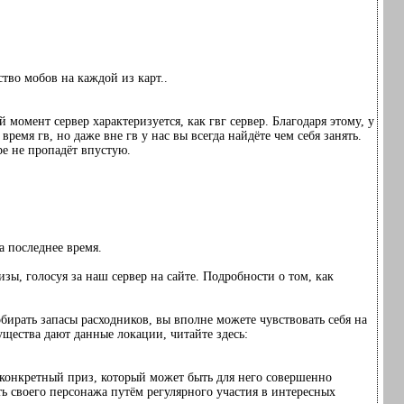
тво мобов на каждой из карт..
 момент сервер характеризуется, как гвг сервер. Благодаря этому, у
емя гв, но даже вне гв у нас вы всегда найдёте чем себя занять.
ре не пропадёт впустую.
а последнее время.
изы, голосуя за наш сервер на сайте. Подробности о том, как
собирать запасы расходников, вы вполне можете чувствовать себя на
щества дают данные локации, читайте здесь:
то конкретный приз, который может быть для него совершенно
ть своего персонажа путём регулярного участия в интересных