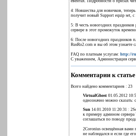
евентах. Подробности о призах чит
4: Новшества для новичков, теперь
получит новый Support equip set, 
5: В честь новогодних праздников р
сервере в этот промежуток времени
6: После новогодних праздников п
RusRo2.com и вы об этом узнаете с
FAQ по платным услугам:
http://r
С уважением, Администрация серве
Комментарии к статье
Всего найдено комментариев : 23
VirtualGhost
01.05.2012 10:
однозначно можно сказать: 
Sun
14.01.2010 11:20:31 : 2
к примеру админом сервера T
соглашаться по поводу прода
2Coronius освещённая вами 
не наблюдался и если где ег