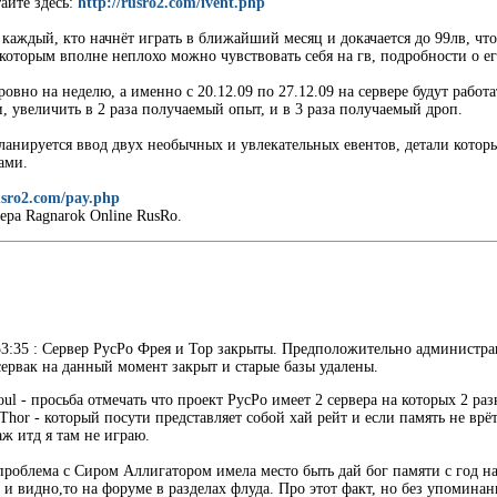
айте здесь:
http://rusro2.com/ivent.php
 каждый, кто начнёт играть в ближайший месяц и докачается до 99лв, чт
с которым вполне неплохо можно чувствовать себя на гв, подробности о ег
овно на неделю, а именно с 20.12.09 по 27.12.09 на сервере будут работа
, увеличить в 2 раза получаемый опыт, и в 3 раза получаемый дроп.
ланируется ввод двух необычных и увлекательных евентов, детали которы
ами.
usro2.com/pay.php
ра Ragnarok Online RusRo.
53:35 : Сервер РусРо Фрея и Тор закрыты. Предположительно администрац
сервак на данный момент закрыт и старые базы удалены.
Soul - просьба отмечать что проект РусРо имеет 2 сервера на которых 2 
hor - который посути представляет собой хай рейт и если память не врёт
ж итд я там не играю.
проблема с Сиром Аллигатором имела место быть дай бог памяти с год н
о и видно,то на форуме в разделах флуда. Про этот факт, но без упомина