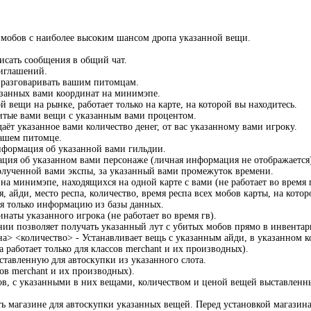
 мобов с наиболее высоким шансом дропа указанной вещи.
исать сообщения в общий чат.
риглашений.
 разговаривать вашим питомцам.
занных вами координат на минимэпе.
 вещи на рынке, работает только на карте, на которой вы находитесь.
тые вами вещи с указанным вами процентом.
аёт указанное вами количество денег, от вас указанному вами игроку.
вашем питомце.
нформация об указанной вами гильдии.
ция об указанном вами персонаже (личная информация не отображается
олученной вами экспы, за указанный вами промежуток времени.
 на минимэпе, находящихся на одной карте с вами (не работает во время г
 айди, место респа, количество, время респа всех мобов карты, на кото
ая только информацию из базы данных.
аты указанного игрока (не работает во время гв).
нии позволяет получать указанный лут с убитых мобов прямо в инвентарь
> <количество> - Устанавливает вещь с указанным айди, в указанном ко
работает только для классов merchant и их производных).
ставленную для автоскупки из указанного слота.
сов merchant и их производных).
ов, с указанными в них вещами, количеством и ценой вещей выставленных
ь магазине для автоскупки указанных вещей. Перед установкой магазина 