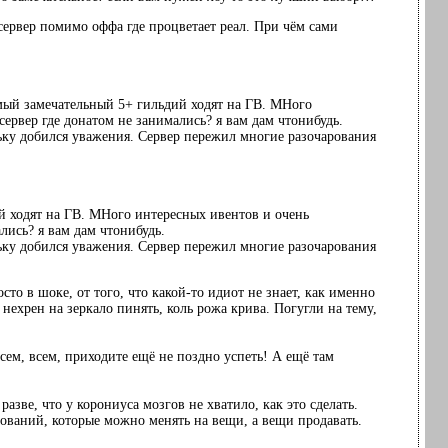
 сервер помимо оффа где процветает реал. При чём сами
 самый замечательный 5+ гильдий ходят на ГВ. МНого
ервер где донатом не занимались? я вам дам чтонибудь.
ьку добился уважения. Сервер пережил многие разочарования
ий ходят на ГВ. МНого интересных ивентов и очень
лись? я вам дам чтонибудь.
ьку добился уважения. Сервер пережил многие разочарования
осто в шоке, от того, что какой-то идиот не знает, как именно
 нехрен на зеркало пинять, коль рожа крива. Погугли на тему,
сем, всем, приходите ещё не поздно успеть! А ещё там
азве, что у корониуса мозгов не хватило, как это сделать.
сований, которые можно менять на вещи, а вещи продавать.