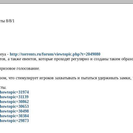
ты 8/8/1
reya -
http://torrents.ru/forum/viewtopic.php?t=2049080
в, а также евентов, которые проходят регулярно и созданы таким образ
призовое голосование.
ом, что стимулирует игроков захватывать и пытаться удерживать замки, 
сты.
showtopic=31974
showtopic=31139
showtopic=30862
showtopic=30653
showtopic=30498
showtopic=30384
showtopic=29873