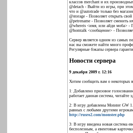
классов merchant и их производных
@detach - Выйти из игры, при этом
что и @autotrade только без магаз
@storage - Позволяет открыть свой 
@petrename - Позволяет сменить и
@whereis <имя, или айди моба> - П
@homtalk <сообщение> - Позволяе
Сервер является одним из самых пе
нас вы сможете найти много профес
Регулярные бэкапы сервера гаранти
Новости сервера
9 декабря 2009 г. 12:16
Хотим сообщить вам о некоторых в
1: Добавлено призовое голосование
работает данная система, читайте з
2: В игру добавлены Monster GW 1.
равных с любыми другими игроками
http://rusro2.com/monster.php
3: В игру введена новая система е
бесполезным, а евентовые карточки