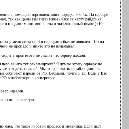
венно с помощью торговцев, коих порядка 700-1к. На сервере
еал, так как цены там гигантские (40кк за карту райдрика
ткрыто продают мини мвп карты и эксклюзивный шмот (+10
да он у меня стоял он 3-я серверами был не доволен. Что на
чего не пропало и никто это не взламывал.
 сидит в пронте это не значит что сервер плохой.
чего вы его тут рекламируете? Я думаю этому серверу не
учае заходить нельзя". Мы отправили экзе файл с данного
ые собирают пароли от РО, Вебмани, почты и тд. Если у Вас
сРО в лаболаторию касперского.
ервер идеален
ожно но не советую....
нимает, что такое игровой процесс и механика. Если даст