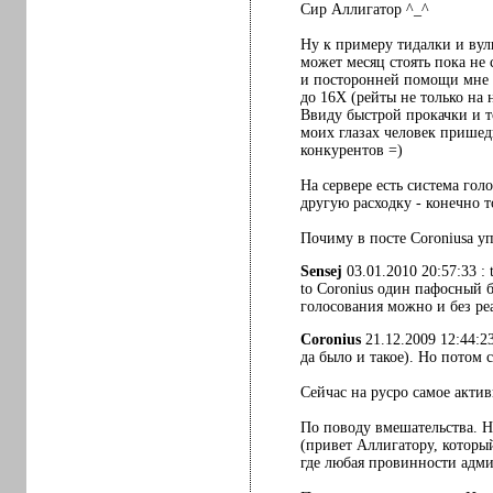
Сир Аллигатор ^_^
Ну к примеру тидалки и вуль
может месяц стоять пока не 
и посторонней помощи мне п
до 16Х (рейты не только на 
Ввиду быстрой прокачки и то
моих глазах человек пришедш
конкурентов =)
На сервере есть система гол
другую расходку - конечно т
Почиму в посте Coroniusa у
Sensej
03.01.2010 20:57:33 : 
to Coronius один пафосный б
голосования можно и без ре
Coronius
21.12.2009 12:44:23
да было и такое). Но потом 
Сейчас на русро самое актив
По поводу вмешательства. 
(привет Аллигатору, который
где любая провинности адми