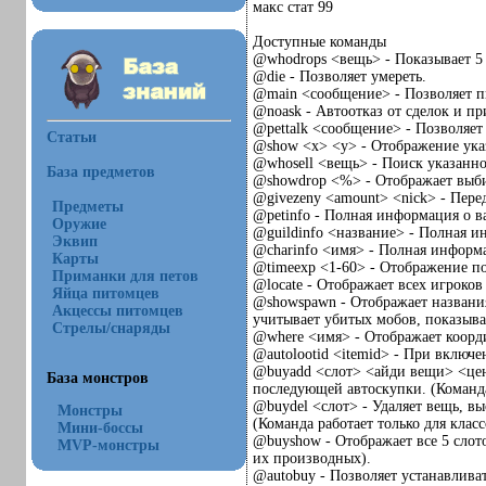
макс стат 99
Доступные команды
@whodrops <вещь> - Показывает 5
@die - Позволяет умереть.
@main <сообщение> - Позволяет п
@noask - Автоотказ от сделок и п
@pettalk <сообщение> - Позволяет
Статьи
@show <x> <y> - Отображение ука
@whosell <вещь> - Поиск указанной
База предметов
@showdrop <%> - Отображает выби
@givezeny <amount> <nick> - Перед
Предметы
@petinfo - Полная информация о 
Оружие
@guildinfo <название> - Полная и
Эквип
@charinfo <имя> - Полная информа
Карты
@timeexp <1-60> - Отображение п
Приманки для петов
@locate - Отображает всех игроков
Яйца питомцев
@showspawn - Отображает названия,
Акцессы питомцев
учитывает убитых мобов, показыв
Стрелы/снаряды
@where <имя> - Отображает координ
@autolootid <itemid> - При включе
@buyadd <слот> <айди вещи> <цена
База монстров
последующей автоскупки. (Команда 
@buydel <слот> - Удаляет вещь, вы
Монстры
(Команда работает только для клас
Мини-боссы
@buyshow - Отображает все 5 слот
MVP-монстры
их производных).
@autobuy - Позволяет устанавливат