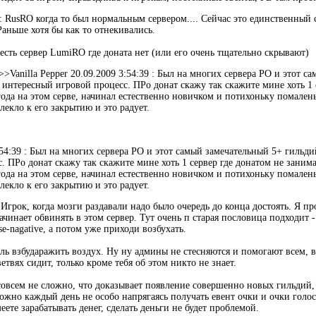
 : RusRO когда то был нормальным сервером.... Сейчас это единственный
аньше хотя бы как то отнекивались.
есть сервер LumiRO где доната нет (или его очень тщательно скрывают)
 >>Vanilla Pepper 20.09.2009 3:54:39 : Был на многих сервера РО и этот
интересный игровой процесс. ПРо донат скажу так скажите мине хоть 1 с
ода на этом серве, начинал естественно новичком и потихоньку помален
лекло к его закрытию и это радует.
54:39 : Был на многих сервера РО и этот самый замечательный 5+ гильд
 ПРо донат скажу так скажите мине хоть 1 сервер где донатом не занима
ода на этом серве, начинал естественно новичком и потихоньку помален
лекло к его закрытию и это радует.
o Игрок, когда мозги раздавали надо было очередь до конца достоять. Я пр
чинает обвинять в этом сервер. Тут очень п старая пословица подходит -
false-nagative, а потом уже приходи возбухать.
ль взбударажить воздух. Ну ну админы не стесняются и помогают всем, в
етвях сидит, только кроме тебя об этом никто не знает.
совсем не сложно, что доказывает появление совершенно новых гильдий, р
можно каждый день не особо напрягаясь получать евент очки и очки голо
еете зарабатывать денег, сделать деньги не будет проблемой.