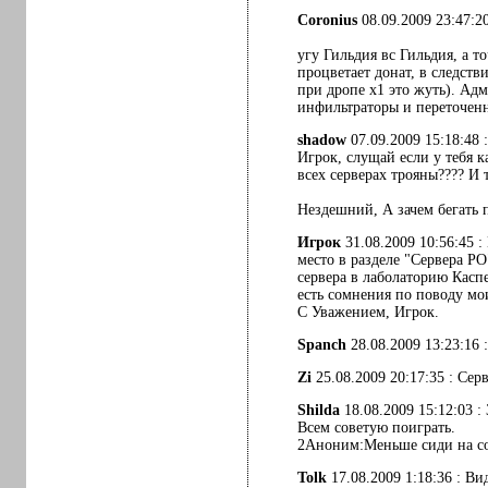
Coronius
08.09.2009 23:47:20
угу Гильдия вс Гильдия, а т
процветает донат, в следств
при дропе х1 это жуть). Ад
инфильтраторы и переточенн
shadow
07.09.2009 15:18:48 :
Игрок, слущай если у тебя ка
всех серверах трояны???? И 
Нездешний, А зачем бегать п
Игрок
31.08.2009 10:56:45 
место в разделе "Сервера РО
сервера в лаболаторию Касп
есть сомнения по поводу мо
С Уважением, Игрок.
Spanch
28.08.2009 13:23:16 
Zi
25.08.2009 20:17:35 : Сер
Shilda
18.08.2009 15:12:03 
Всем советую поиграть.
2Аноним:Меньше сиди на со
Tolk
17.08.2009 1:18:36 : Ви