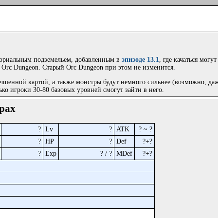
мориальным подземельем, добавленным в
эпизоде 13.1
, где качаться мог
 Orc Dungeon. Старый Orc Dungeon при этом не изменится.
чшенной картой, а также монстры будут немного сильнее (возможно, даж
ько игроки 30-80 базовых уровней смогут зайти в него.
рах
?
Lv
?
ATK
? ~ ?
?
HP
?
Def
?+?
?
Exp
? / ?
MDef
?+?