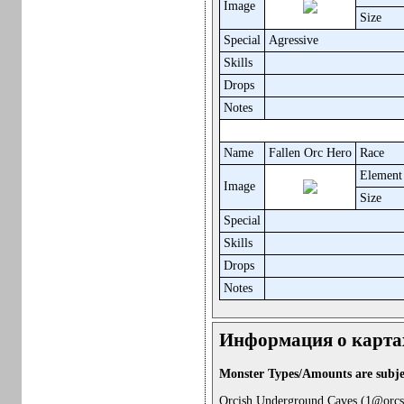
Image
Size
Special
Agressive
Skills
Drops
Notes
Name
Fallen Orc Hero
Race
Element
Image
Size
Special
Skills
Drops
Notes
Информация о картах
Monster Types/Amounts are subje
Orcish Underground Caves (1@orcs