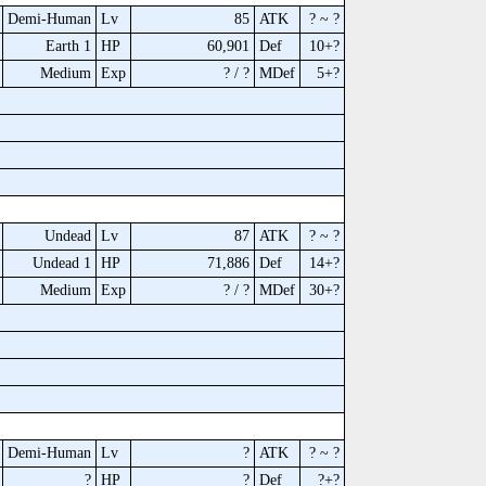
Demi-Human
Lv
85
ATK
? ~ ?
Earth 1
HP
60,901
Def
10+?
Medium
Exp
? / ?
MDef
5+?
Undead
Lv
87
ATK
? ~ ?
Undead 1
HP
71,886
Def
14+?
Medium
Exp
? / ?
MDef
30+?
Demi-Human
Lv
?
ATK
? ~ ?
?
HP
?
Def
?+?