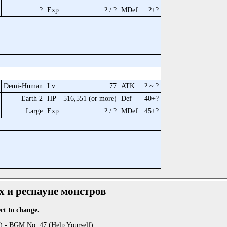
?
Exp
? / ?
MDef
?+?
Demi-Human
Lv
77
ATK
? ~ ?
Earth 2
HP
516,551 (or more)
Def
40+?
Large
Exp
? / ?
MDef
45+?
 и респауне монстров
ct to change.
) - BGM No. 47 (Help Yourself)