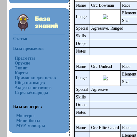
Name
Orc Bowman
Race
Element
Image
Size
Special
Agressive, Ranged
Skills
Статьи
Drops
База предметов
Notes
Предметы
Оружие
Name
Orc Undead
Race
Эквип
Карты
Element
Приманки для петов
Image
Size
Яйца питомцев
Акцессы питомцев
Special
Agressive
Стрелы/снаряды
Skills
Drops
База монстров
Notes
Монстры
Мини-боссы
MVP-монстры
Name
Orc Elite Guard
Race
Element