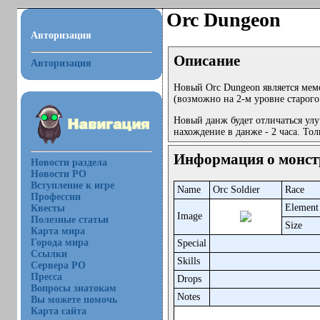
Orc Dungeon
Авторизация
Описание
Авторизация
Новый Orc Dungeon является ме
(возможно на 2-м уровне старого
Новый данж будет отличаться улу
нахождение в данже - 2 часа. Тол
Информация о монст
Новости раздела
Новости РО
Вступление к игре
Name
Orc Soldier
Race
Профессии
Element
Квесты
Image
Полезные статьи
Size
Карта мира
Города мира
Special
Ссылки
Skills
Сервера РО
Пресса
Drops
Вопросы знатокам
Notes
Вы можете помочь
Карта сайта