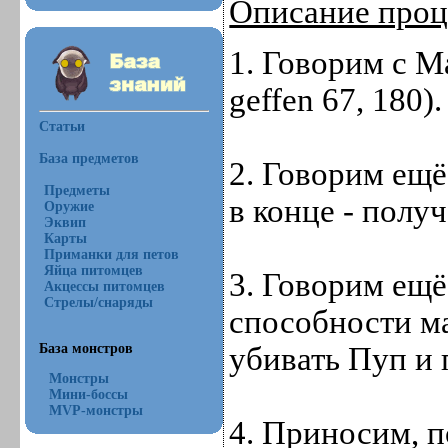
Описание проц
1. Говорим с M
geffen 67, 180).
Статьи
База предметов
2. Говорим ещё
Предметы
в конце - полу
Оружие
Эквип
Карты
Приманки для петов
Яйца питомцев
3. Говорим ещё
Акцессы питомцев
Стрелы/снаряды
способности ма
База монстров
убивать Пуп и 
Монстры
Мини-боссы
MVP-монстры
4. Приносим, п