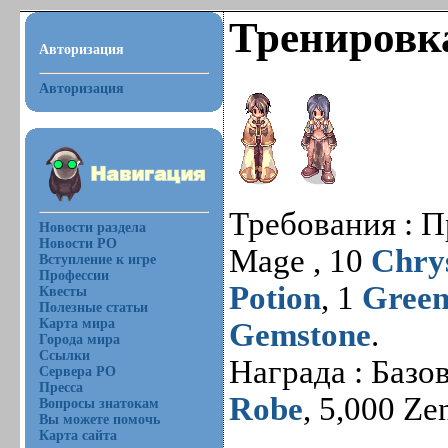
Тренировк
Авторизация
Авторизация
Требования : 
Новости раздела
Новости РО
Mage , 10
Chrys
Вступление к игре
Профессии
Potion
, 1
Green
Квесты
Полезные статьи
Карта мира
Gemstone
.
Города мира
Ссылки
Награда : Базо
Сервера РО
Пресса
Robe
, 5,000 Ze
Вопросы знатокам
Вы можете помочь
Карта сайта