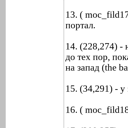
13. ( moc_fild1
портал.
14. (228,274) 
до тех пор, по
на запад (the ba
15. (34,291) - 
16. ( moc_fild1