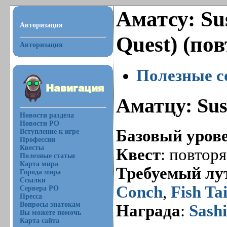
Аматсу: Sus
Авторизация
Quest) (по
Авторизация
Полезные с
Аматцу: Sus
Новости раздела
Новости РО
Базовый уров
Вступление к игре
Профессии
Квесты
Квест
: повтор
Полезные статьи
Карта мира
Требуемый лу
Города мира
Ссылки
Conch
,
Fish Tai
Сервера РО
Пресса
Вопросы знатокам
Награда
:
Sash
Вы можете помочь
Карта сайта