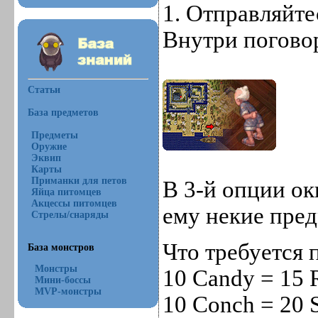
1. Отправляйтес
Внутри погово
Статьи
База предметов
Предметы
Оружие
Эквип
Карты
Приманки для петов
В 3-й опции ок
Яйца питомцев
Акцессы питомцев
ему некие пред
Стрелы/снаряды
Что требуется 
База монстров
Монстры
10 Candy = 15 
Мини-боссы
MVP-монстры
10 Conch = 20 