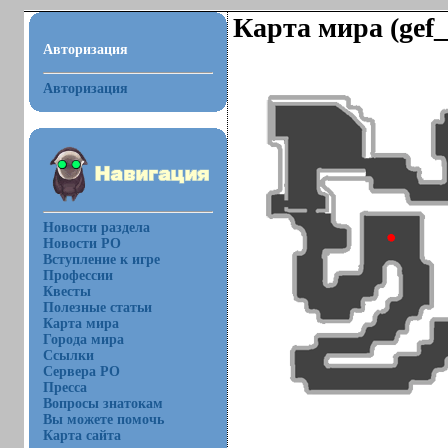
Карта мира (gef
Авторизация
Авторизация
Новости раздела
Новости РО
Вступление к игре
Профессии
Квесты
Полезные статьи
Карта мира
Города мира
Ссылки
Сервера РО
Пресса
Вопросы знатокам
Вы можете помочь
Карта сайта