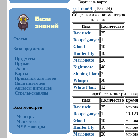
Варпы на карте
gef_dun01
(106,134)
Общее количество монстров
на карте
Имя
Количество
Deviruchi
35
Статьи
Doppelganger
1
Ghoul
10
База предметов
Hunter Fly
10
Предметы
Marionette
20
Оружие
Nightmare
40
Эквип
Карты
Shining Plant
2
Приманки для петов
Whisper
20
Яйца питомцев
White Plant
12
Акцессы питомцев
Стрелы/снаряды
Подробнее: монстры на ка
Имя
Количество
Время
Deviruchi
35
мгнов
База монстров
Doppelganger
1
10-120
Монстры
Ghoul
10
мгнов
Мини-боссы
MVP-монстры
Hunter Fly
10
мгнов
Marionette
20
мгнов