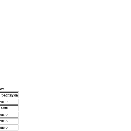
рте
 респауна
енно
 мин.
енно
енно
енно