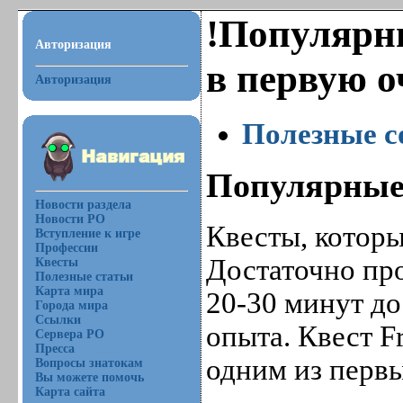
!Популярн
Авторизация
в первую о
Авторизация
Полезные с
Популярные
Новости раздела
Новости РО
Квесты, которы
Вступление к игре
Профессии
Достаточно про
Квесты
Полезные статьи
Карта мира
20-30 минут до
Города мира
Ссылки
опыта. Квест F
Сервера РО
Пресса
одним из перв
Вопросы знатокам
Вы можете помочь
Карта сайта