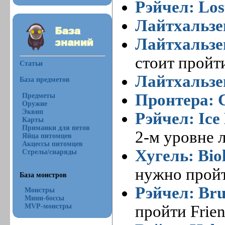
Рэйчел: Los
Лайтхальзен
Лайтхальзен
стоит пройти
Статьи
Лайтхальзе
База предметов
Пронтера: C
Предметы
Оружие
Эквип
Рэйчел: Ice
Карты
Приманки для петов
2-м уровне 
Яйца питомцев
Акцессы питомцев
Хугель: Bio
Стрелы/снаряды
нужно прой
База монстров
Рэйчел: Bru
Монстры
Мини-боссы
пройти Frien
MVP-монстры