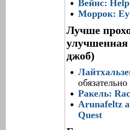
Вейнс: Help
Моррок: Eye
Лучше прохо
улучшенная 
джоб)
Лайтхальзен
обязательно 
Ракель: Rac
Arunafeltz a
Quest