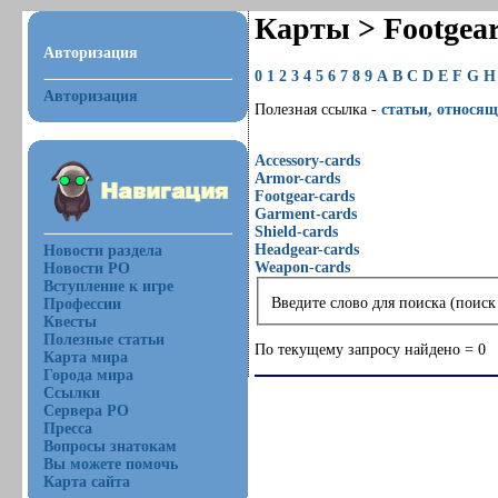
Карты > Footgea
Авторизация
0
1
2
3
4
5
6
7
8
9
A
B
C
D
E
F
G
H
Авторизация
Полезная ссылка -
статьи, относящ
Accessory-cards
Armor-cards
Footgear-cards
Garment-cards
Shield-cards
Headgear-cards
Новости раздела
Weapon-cards
Новости РО
Вступление к игре
Введите слово для поиска (поиск
Профессии
Квесты
Полезные статьи
По текущему запросу найдено = 0
Карта мира
Города мира
Ссылки
Сервера РО
Пресса
Вопросы знатокам
Вы можете помочь
Карта сайта