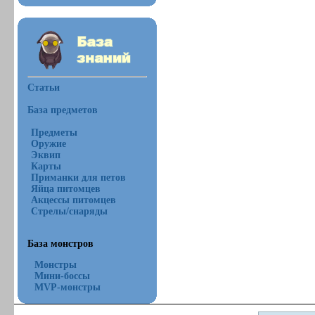
Статьи
База предметов
Предметы
Оружие
Эквип
Карты
Приманки для петов
Яйца питомцев
Акцессы питомцев
Стрелы/снаряды
База монстров
Монстры
Мини-боссы
MVP-монстры