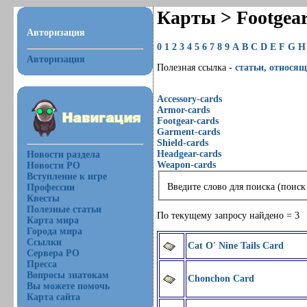
Карты > Footgea
Авторизация
0
1
2
3
4
5
6
7
8
9
A
B
C
D
E
F
G
H
Авторизация
Полезная ссылка -
статьи, относящ
Accessory-cards
Armor-cards
Footgear-cards
Garment-cards
Shield-cards
Headgear-cards
Новости раздела
Weapon-cards
Новости РО
Вступление к игре
Введите слово для поиска (поиск
Профессии
Квесты
Полезные статьи
По текущему запросу найдено = 3
Карта мира
Города мира
Ссылки
Cat O' Nine Tails Card
Сервера РО
Пресса
Вопросы знатокам
Chonchon Card
Вы можете помочь
Карта сайта