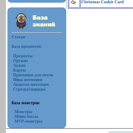
Christmas Cookie Card
Статьи
База предметов
Предметы
Оружие
Эквип
Карты
Приманки для петов
Яйца питомцев
Акцессы питомцев
Стрелы/снаряды
База монстров
Монстры
Мини-боссы
MVP-монстры