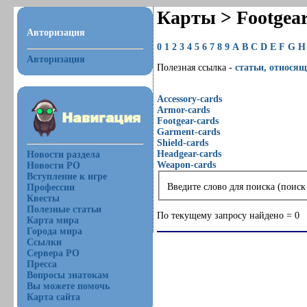
Карты > Footgea
Авторизация
0
1
2
3
4
5
6
7
8
9
A
B
C
D
E
F
G
H
Авторизация
Полезная ссылка -
статьи, относящ
Accessory-cards
Armor-cards
Footgear-cards
Garment-cards
Shield-cards
Headgear-cards
Новости раздела
Weapon-cards
Новости РО
Вступление к игре
Введите слово для поиска (поиск
Профессии
Квесты
Полезные статьи
По текущему запросу найдено = 0
Карта мира
Города мира
Ссылки
Сервера РО
Пресса
Вопросы знатокам
Вы можете помочь
Карта сайта