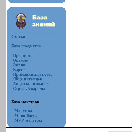
Статьи
База предметов
Предметы
Оружие
Эквип
Карты
Приманки для петов
Яйца питомцев
Акцессы питомцев
Стрелы/снаряды
База монстров
Монстры
Мини-боссы
MVP-монстры